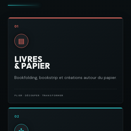
01
▤
LIVRES
& PAPIER
Bookfolding, bookstrip et créations autour du papier.
PLIER · DÉCOUPER · TRANSFORMER
02
✣