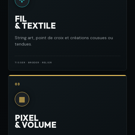
FIL
& TEXTILE
String art, point de croix et créations cousues ou
tendues.
TISSER · BRODER · RELIER
03
▦
PIXEL
& VOLUME